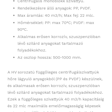
Centrifugális monoblokk szivattyú.
Rendelkezésre álló anyagok: PP, PVDF.
Max áramlás: 40 m3/h; Max fej: 22 mlc.
Hőmérséklet: PP: max 70°C; PVDF: max
90°C.
Alkalmas erősen korrozív, szuszpenzióban
lévő szilárd anyagokat tartalmazó
folyadékokhoz.
Az oszlop hossza: 500-1000 mm.
A HV sorozatú függőleges centrifugálszivattyúk
hőre lágyuló anyagokból (PP és PVDF) készülnek,
és alkalmasak erősen korrozív, szuszpenzióban
lévő szilárd anyagokat tartalmazó folyadékokhoz.
Ezek a függőleges szivattyúk 40 m3/h kapacitásig
és 22 mlc maximális emelőmagasságig képesek